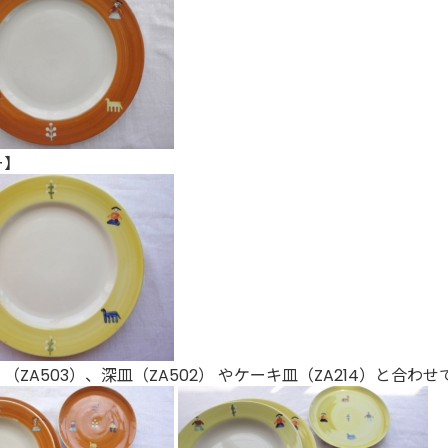
ー】
（ZA503）
、
深皿（ZA502）
や
ケーキ皿（ZA214）
と合わせて