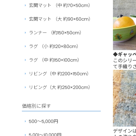
玄関マット （中 約70×50cm）
玄関マット （大 約90×60cm）
ランナー （約150×50cm）
ラグ （小 約120×80cm）
◆ギャッ
ラグ （中 約150×100cm）
このシリ
て手織り
リビング（中 約200×150cm）
リビング（大 約250×200cm）
価格別に探す
500～5,000円
デザイン
5,001～10,000円