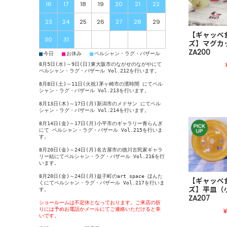
16
17
18
19
20
21
22
23
24
25
26
27
28
29
【ギャッベ
30
31
ズ】マグ
ZA200
■
■
■
今日
お休み
ペルシャン・ラグ・バザール
8月5日(水)～9日(日)東大阪市のながせのながやにて
ペルシャン・ラグ・バザール Vol.212
を行います。
8月8日(土)～11日(火祝)茅ヶ崎市の濱時間 にて
ペル
シャン・ラグ・バザール Vol.213
を行います。
8月13日(木)～17日(月)新潟市のメドサン にて
ペル
シャン・ラグ・バザール Vol.214
を行います。
8月14日(金)～17日(月)小平市のギャラリー青らんぎ
にて
ペルシャン・ラグ・バザール Vol.215
を行いま
す。
8月20日(金)～24日(月)名古屋市の徳川古民家ギャラ
リー結にて
ペルシャン・ラグ・バザール Vol.216
を行
います。
8月20日(金)～24日(月)益子町のart space ほんた
【ギャッベ
くにて
ペルシャン・ラグ・バザール Vol.217
を行いま
ズ】平皿
す。
ZA207
ショールームは不定休となっております。ご来店の折
りには予めお電話かメールにてご連絡いただけると幸
¥
いです。