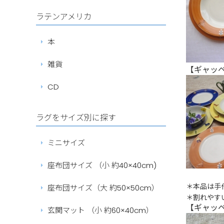
ラテンアメリカ
本
雑貨
【ギャッ
CD
ラグをサイズ別に探す
ミニサイズ
座布団サイズ （小 約40×40cm)
＊本品は手
座布団サイズ（大 約50×50cm）
＊割れやす
【ギャッ
玄関マット （小 約60×40cm）