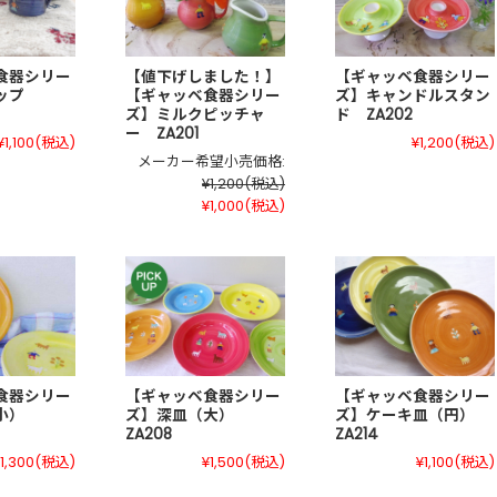
食器シリー
【値下げしました！】
【ギャッベ食器シリー
カップ
【ギャッベ食器シリー
ズ】キャンドルスタン
ズ】ミルクピッチャ
ド ZA202
ー ZA201
¥1,100
(税込)
¥1,200
(税込)
メーカー希望小売価格:
¥1,200
(税込)
¥1,000
(税込)
食器シリー
【ギャッベ食器シリー
【ギャッベ食器シリー
（小）
ズ】深皿（大）
ズ】ケーキ皿（円）
ZA208
ZA214
1,300
(税込)
¥1,500
(税込)
¥1,100
(税込)