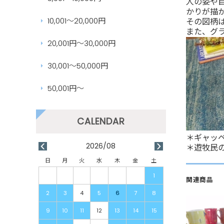
人の姿や
かりが描
10,001～20,000円
その図柄
また、グ
20,001円～30,000円
30,001～50,000円
50,001円～
＊ギャッ
2026/08
＊遊牧民
日
月
火
水
木
金
土
1
関連商品
2
3
4
5
6
7
8
9
10
11
12
13
14
15