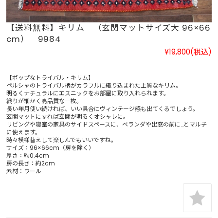
【送料無料】キリム （玄関マットサイズ大 96×66
cm） 9984
¥19,800
(税込)
【ポップなトライバル・キリム】
ペルシャのトライバル柄がカラフルに織り込まれた上質なキリム。
明るくナチュラルにエスニックをお部屋に取り入れられます。
織りが細かく高品質な一枚。
長い年月使い続ければ、いい具合にヴィンテージ感も出てくるでしょう。
玄関マットにすれば玄関が明るくオシャレに。
リビングや寝室の家具のサイドスペースに、ベランダや出窓の前に…とマルチ
に使えます。
時々模様替えして楽しんでもいいですね。
サイズ：96×66cm（房を除く）
厚さ：約0.4cm
房の長さ：約2cm
素材：ウール