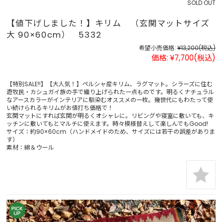
SOLD OUT
【値下げしました！】キリム （玄関マットサイズ
大 90×60cm） 5332
希望小売価格:
¥13,200
(税込)
価格:
¥7,700
(税込)
【特別SALE!!】【大人気！】ペルシャ産キリム、ラグマット。シラーズに住む
遊牧民・カシュガイ族の手で織り上げられた一点ものです。明るくナチュラル
なアースカラーがインテリアに馴染むオススメの一枚。幾世代にもわたって使
い続けられるキリムがお値打ち価格で！
玄関マットにすれば玄関が明るくオシャレに。リビングや寝室に敷いても、キ
ッチンに敷いてもとマルチに使えます。時々模様替えして楽しんでもGood!
サイズ：約90×60cm（ハンドメイドのため、サイズには若干の誤差がありま
す）
素材：綿＆ウール