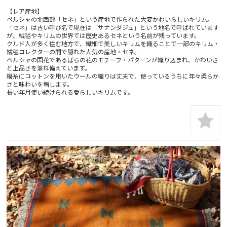
【レア産地】
ペルシャの北西部「セネ」という産地で作られた大変かわいらしいキリム。
「セネ」は古い呼び名で現在は「サナンダジュ」という地名で呼ばれています
が、絨毯やキリムの世界では歴史あるセネという名前が残っています。
クルド人が多く住む地方で、繊細で美しいキリムを織ることで一部のキリム・
絨毯コレクターの間で隠れた人気の産地・セネ。
ペルシャの国花であるばらの花のモチーフ・パターンが織り込まれ、かわいさ
と上品さを兼ね備えています。
縦糸にコットンを用いたウールの織りは丈夫で、使っているうちに年々柔らか
さと味わいを増します。
長い年月使い続けられる愛らしいキリムです。