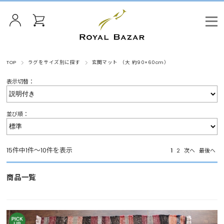
TOP
ラグをサイズ別に探す
玄関マット （大 約90×60cm）
表示切替：
並び順：
15件中1件～10件を表示
1
2
次へ
最後へ
商品一覧