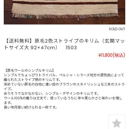
SOLD OUT
【送料無料】原毛2色ストライプのキリム（玄関マッ
トサイズ大 92×47cm） 1503
¥11,800
(税込)
【原毛ウールのシンプルキリム】
シンプルでちょっぴりトライバル、ペルシャ・シラーズ地方の遊牧民によって
織られたストライプ柄のキリムです。
染めていない原毛の白地に濃い目のブラウンのスタイリッシュな三本のストラ
イプ。
ありそうでなかなかない、シンプル・デザインのキリムです。
ウール100%の織りは丈夫で、使っているうちに年々柔らかさと味わいを増し
ます。
長い年月使い続けられる一枚です。