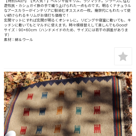
【特別SALE!!】【大人気！】ペルシャ産キリム、ラグマット。シラーズに住む
遊牧民・カシュガイ族の手で織り上げられた一点ものです。明るくナチュラル
なアースカラーがインテリアに馴染むオススメの一枚。幾世代にもわたって使
い続けられるキリムがお値打ち価格で！
玄関マットにすれば玄関が明るくオシャレに。リビングや寝室に敷いても、キ
ッチンに敷いてもとマルチに使えます。時々模様替えして楽しんでもGood!
サイズ：90×60cm（ハンドメイドのため、サイズには若干の誤差がありま
す）
素材：綿＆ウール