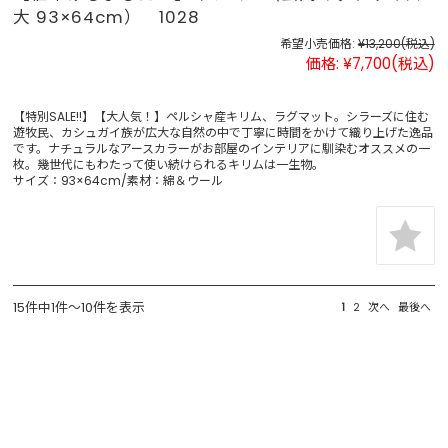
大 93×64cm） 1028
希望小売価格:
¥13,200
(税込)
価格:
¥7,700
(税込)
【特別SALE!!】【大人気！】ペルシャ産キリム、ラグマット。シラーズに住む
遊牧民、カシュガイ族が広大な自然の中で丁寧に時間をかけて織り上げた逸品
です。ナチュラルなアースカラーがお部屋のインテリアに馴染むオススメの一
枚。幾世代にもわたって使い続けられるキリムは一生物。
サイズ：93×64cm/素材：綿＆ウール
15件中1件～10件を表示
1
2
次へ
最後へ