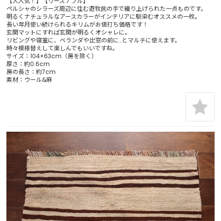
【大人気！】【リーズナブル】
ペルシャのシラーズ周辺に住む遊牧民の手で織り上げられた一点ものです。
明るくナチュラルなアースカラーがインテリアに馴染むオススメの一枚。
長い年月使い続けられるキリムがお値打ち価格です！
玄関マットにすれば玄関が明るくオシャレに。
リビングや寝室に、ベランダや出窓の前に…とマルチに使えます。
時々模様替えして楽しんでもいいですね。
サイズ：104×63cm（房を除く）
厚さ：約0.6cm
房の長さ：約7cm
素材：ウール&麻