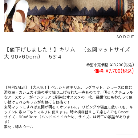
SOLD OUT
【値下げしました！】キリム （玄関マットサイズ
大 90×60cm） 5314
希望小売価格:
¥13,200
(税込)
価格:
¥7,700
(税込)
【特別SALE!!】【大人気！】ペルシャ産キリム、ラグマット。シラーズに住む
遊牧民・カシュガイ族の手で織り上げられた一点ものです。明るくナチュラル
なアースカラーがインテリアに馴染むオススメの一枚。幾世代にもわたって使
い続けられるキリムがお値打ち価格で！
玄関マットにすれば玄関が明るくオシャレに。リビングや寝室に敷いても、キ
ッチンに敷いてもとマルチに使えます。時々模様替えして楽しんでもGood!
サイズ：90×60cm（ハンドメイドのため、サイズには若干の誤差がありま
す）
素材：綿＆ウール