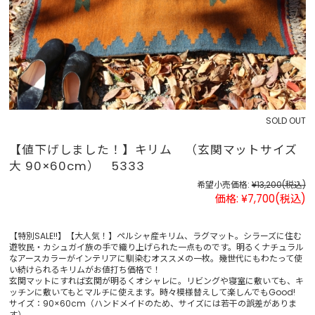
SOLD OUT
【値下げしました！】キリム （玄関マットサイズ
大 90×60cm） 5333
希望小売価格:
¥13,200
(税込)
価格:
¥7,700
(税込)
【特別SALE!!】【大人気！】ペルシャ産キリム、ラグマット。シラーズに住む
遊牧民・カシュガイ族の手で織り上げられた一点ものです。明るくナチュラル
なアースカラーがインテリアに馴染むオススメの一枚。幾世代にもわたって使
い続けられるキリムがお値打ち価格で！
玄関マットにすれば玄関が明るくオシャレに。リビングや寝室に敷いても、キ
ッチンに敷いてもとマルチに使えます。時々模様替えして楽しんでもGood!
サイズ：90×60cm（ハンドメイドのため、サイズには若干の誤差がありま
す）