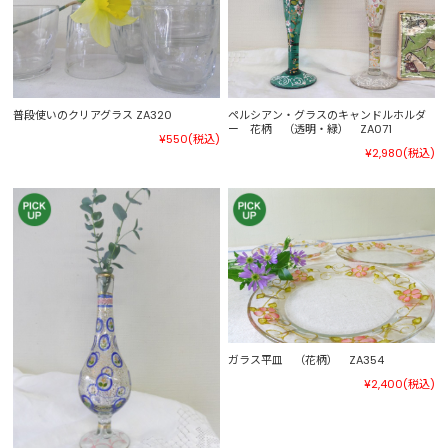
普段使いのクリアグラス ZA320
ペルシアン・グラスのキャンドルホルダ
ー 花柄 （透明・緑） ZA071
¥550
(税込)
¥2,980
(税込)
ガラス平皿 （花柄） ZA354
¥2,400
(税込)