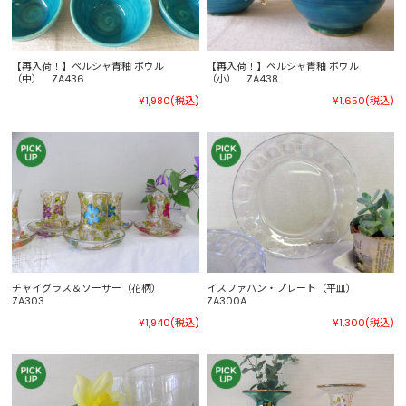
【再入荷！】ペルシャ青釉 ボウル
【再入荷！】ペルシャ青釉 ボウル
（中） ZA436
（小） ZA438
¥1,980
(税込)
¥1,650
(税込)
チャイグラス＆ソーサー（花柄）
イスファハン・プレート（平皿）
ZA303
ZA300A
¥1,940
(税込)
¥1,300
(税込)