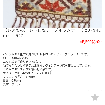
【レアもの】 レトロなテーブルランナー（120×34c
m） 527
¥5,500
(税込)
ペルシャの骨董市で見つけたレトロかわいいテーブルランナーです。
約30～50年前の品。
ニット製で手作り感いっぱい。
独特な色合いと模様がたまらないヴィンテージ感を醸し出しています。
どこかエキゾチックで懐かしい品です。
サイズ：120×34cm(フリンジを除く)
フリンジの長さ：約6cm
厚み：0.5cm
素材：ウール