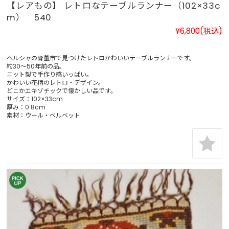
【レアもの】 レトロなテーブルランナー（102×33c
m） 540
¥6,800
(税込)
ペルシャの骨董市で見つけたレトロかわいいテーブルランナーです。
約30～50年前の品。
ニット製で手作り感いっぱい。
かわいい花柄のレトロ・デザイン。
どこかエキゾチックで懐かしい品です。
サイズ：102×33cm
厚み：0.8cm
素材：ウール・ベルベット