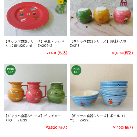
【ギャッベ食器シリーズ】平皿・レッド
【ギャッベ食器シリーズ】調味料入れ
（小：直径20cm） ZA207-2
ZA213
¥1,400
(税込)
¥1,000
(税込)
【ギャッベ食器シリーズ】ピッチャー
【ギャッベ食器シリーズ】ボール（ミ
（大） ZA212
ニ） ZA225
¥2,520
(税込)
¥1,100
(税込)