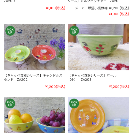
ZA200
リーズ】ミルクピッチャー ZA201
¥1,100
(税込)
メーカー希望小売価格:
¥1,200
(税込)
¥1,000
(税込)
【ギャッベ食器シリーズ】キャンドルス
【ギャッベ食器シリーズ】ボール
タンド ZA202
（小） ZA203
¥1,200
(税込)
¥1,200
(税込)