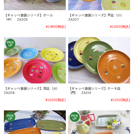
【ギャッベ食器シリーズ】ボール
【ギャッベ食器シリーズ】平皿（小）
（中） ZA205
ZA207
¥1,480
(税込)
¥1,300
(税込)
【ギャッベ食器シリーズ】深皿（大）
【ギャッベ食器シリーズ】ケーキ皿
ZA208
（円） ZA214
¥1,500
(税込)
¥1,100
(税込)