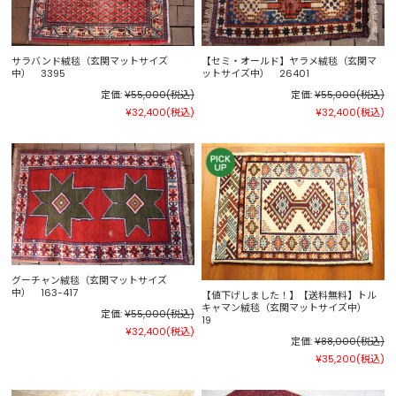
サラバンド絨毯（玄関マットサイズ
【セミ・オールド】ヤラメ絨毯（玄関マ
中） 3395
ットサイズ中） 26401
定価:
¥55,000
(税込)
定価:
¥55,000
(税込)
¥32,400
(税込)
¥32,400
(税込)
グーチャン絨毯（玄関マットサイズ
中） 163-417
【値下げしました！】【送料無料】トル
キャマン絨毯（玄関マットサイズ中）
定価:
¥55,000
(税込)
19
¥32,400
(税込)
定価:
¥88,000
(税込)
¥35,200
(税込)