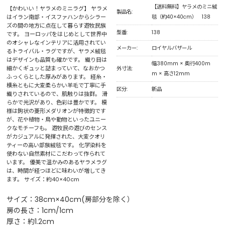
【送料無料】ヤラメのミニ絨
【かわいい！ヤラメのミニラグ】 ヤラメ
製品名:
はイラン南部・イスファハンからシラー
毯（約40×40cm） 138
ズの間の地方に点在して暮らす遊牧民族
型番:
138
です。 ヨーロッパをはじめとして世界中
のオシャレなインテリアに活用されてい
メーカー:
ロイヤルバザール
るトライバル・ラグですが、ヤラメ絨毯
はデザインも品質も確かです。 織り目は
幅380mm × 奥行400m
細かくギュッと詰まっていて、なおかつ
外寸法:
m × 高さ12mm
ふっくらとした厚みがあります。 経糸・
横糸ともに大変柔らかい羊毛で丁寧に手
区分:
新品
織りされているので、肌触りは抜群。 滑
らかで光沢があり、色彩は豊かです。 模
様は鉤状の菱形メダリオンが特徴的です
が、花や植物・鳥や動物といったユニー
クなモチーフも。 遊牧民の遊びのセンス
がカジュアルに発揮された、大変クオリ
ティーの高い部族絨毯です。 化学染料を
使わない自然素材にこだわって作られて
います。 優美で温かみのあるヤラメラグ
は、時間が経つほどに味わいが増してき
ます。 サイズ：約40×40cm
サイズ：38cm×40cm(房部分を除く）
房の長さ：1cm/1cm
厚さ：約1.2cm