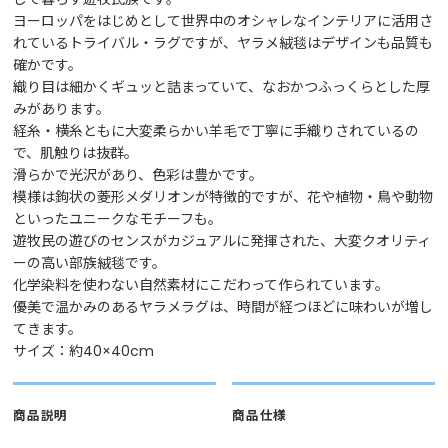
ヨーロッパをはじめとして世界中のオシャレなインテリアに活用さ
れているトライバル・ラグですが、ヤラメ絨毯はデザインも品質も
確かです。
織り目は細かくギュッと詰まっていて、なおかつふっくらとした厚
みがあります。
経糸・横糸ともに大変柔らかい羊毛で丁寧に手織りされているの
で、肌触りは抜群。
滑らかで光沢があり、色彩は豊かです。
模様は鉤状の菱形メダリオンが特徴的ですが、花や植物・鳥や動物
といったユニークなモチーフも。
遊牧民の遊びのセンスがカジュアルに発揮された、大変クオリティ
ーの高い部族絨毯です。
化学染料を使わない自然素材にこだわって作られています。
優美で温かみのあるヤラメラグは、時間が経つほどに味わいが増し
てきます。
サイズ：約40×40cm
商品説明
商品仕様