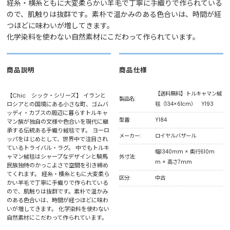
経糸・横糸ともに大変柔らかい羊毛で丁寧に手織りで作られている
ので、肌触りは抜群です。素朴で温かみのある色合いは、時間が経
つほどに味わいが増してきます。
化学染料を使わない自然素材にこだわって作られています。
商品説明
商品仕様
【送料無料】トルキャマン絨
【Chic シック・シリーズ】 イランと
製品名:
ロシアとの国境にある小さな町、ゴムバ
毯（134×61cm） Y193
ッディ・カブスの周辺に暮らすトルキャ
型番:
Y184
マン族が独自の文様や色合いを現代に継
承する伝統ある手織り絨毯です。 ヨーロ
メーカー:
ロイヤルバザール
ッパをはじめとして、世界中で注目され
ているトライバル・ラグ。 中でもトルキ
幅1340mm × 奥行610m
ャマン絨毯はシャープなデザインと騎馬
外寸法:
m × 高さ7mm
民族独特のかっこよさで空間を引き締め
てくれます。 経糸・横糸ともに大変柔ら
区分:
中古
かい羊毛で丁寧に手織りで作られている
ので、肌触りは抜群です。素朴で温かみ
のある色合いは、時間が経つほどに味わ
いが増してきます。 化学染料を使わない
自然素材にこだわって作られています。