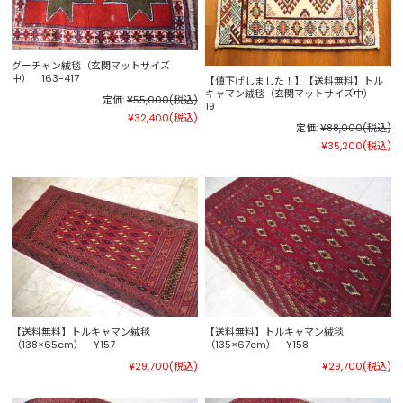
グーチャン絨毯（玄関マットサイズ
中） 163-417
【値下げしました！】【送料無料】トル
キャマン絨毯（玄関マットサイズ中）
定価:
¥55,000
(税込)
19
¥32,400
(税込)
定価:
¥88,000
(税込)
¥35,200
(税込)
【送料無料】トルキャマン絨毯
【送料無料】トルキャマン絨毯
（138×65cm） Y157
（135×67cm） Y158
¥29,700
(税込)
¥29,700
(税込)