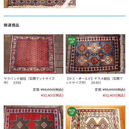
関連商品
サラバンド絨毯（玄関マットサイズ
【セミ・オールド】ヤラメ絨毯（玄関マ
中） 3395
ットサイズ中） 26401
定価:
¥55,000
(税込)
定価:
¥55,000
(税込)
¥32,400
(税込)
¥32,400
(税込)