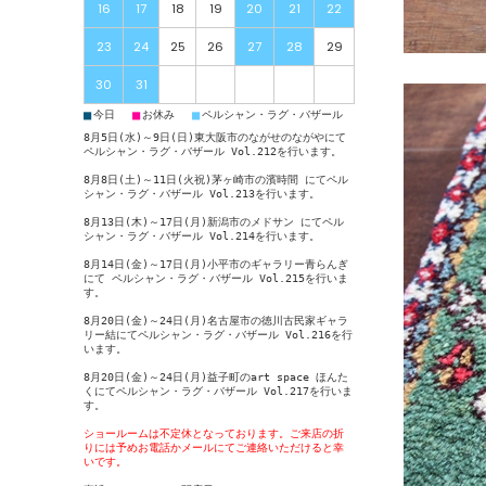
16
17
18
19
20
21
22
23
24
25
26
27
28
29
30
31
■
■
■
今日
お休み
ペルシャン・ラグ・バザール
8月5日(水)～9日(日)東大阪市のながせのながやにて
ペルシャン・ラグ・バザール Vol.212
を行います。
8月8日(土)～11日(火祝)茅ヶ崎市の濱時間 にて
ペル
シャン・ラグ・バザール Vol.213
を行います。
8月13日(木)～17日(月)新潟市のメドサン にて
ペル
シャン・ラグ・バザール Vol.214
を行います。
8月14日(金)～17日(月)小平市のギャラリー青らんぎ
にて
ペルシャン・ラグ・バザール Vol.215
を行いま
す。
8月20日(金)～24日(月)名古屋市の徳川古民家ギャラ
リー結にて
ペルシャン・ラグ・バザール Vol.216
を行
います。
8月20日(金)～24日(月)益子町のart space ほんた
くにて
ペルシャン・ラグ・バザール Vol.217
を行いま
す。
ショールームは不定休となっております。ご来店の折
りには予めお電話かメールにてご連絡いただけると幸
いです。