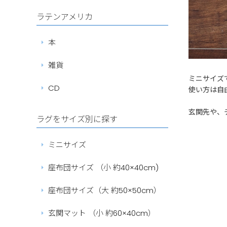
ラテンアメリカ
本
雑貨
ミニサイズ
CD
使い方は自
玄関先や、
ラグをサイズ別に探す
ミニサイズ
座布団サイズ （小 約40×40cm)
座布団サイズ（大 約50×50cm）
玄関マット （小 約60×40cm）