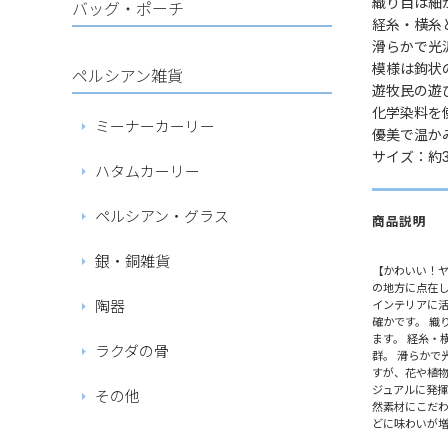
織り目は細
バッグ・ポーチ
経糸・横糸
滑らかで光
模様は鉤状
ペルシアン雑貨
遊牧民の遊
化学染料を
ミーナーカーリー
優美で温か
サイズ：約3
ハタムカーリー
ペルシアン・グラス
商品説明
銀・銅雑貨
【かわいい！ヤ
の地方に点在し
陶器
インテリアに
確かです。 織
ます。 経糸・
ラクダの骨
群。 滑らかで
すが、花や植物
ジュアルに発揮
その他
然素材にこだわ
どに味わいが増