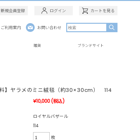
新規会員登録
ログイン
カートを見る
ご利用案内
お問い合わせ
ー
雑貨
ブランドサイト
料】ヤラメのミニ絨毯（約30×30cm） 114
¥10,000
(税込)
ロイヤルバザール
114
枚