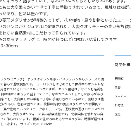
かくギュッと詰まっていて、なおかつふっくらとした厚みがあります。
ともに大変柔らかい羊毛で丁寧に手織りされているので、肌触りは抜群
沢があり、色彩は豊かです。
の菱形メダリオンが特徴的ですが、花や植物・鳥や動物といったユニー
びのセンスがカジュアルに発揮された、大変クオリティーの高い部族絨
使わない自然素材にこだわって作られています。
みのあるヤラメラグは、時間が経つほどに味わいが増してきます。
0×30cm
商品仕様
製品名:
ラメのミニラグ】 ヤラメはイラン南部・イスファハンからシラーズの間
て暮らす遊牧民族です。 ヨーロッパをはじめとして世界中のオシャレな
型番:
活用されているトライバル・ラグですが、ヤラメ絨毯はデザインも品質も
り目は細かくギュッと詰まっていて、なおかつふっくらとした厚みがあり
メーカー:
横糸ともに大変柔らかい羊毛で丁寧に手織りされているので、肌触りは抜
光沢があり、色彩は豊かです。 模様は鉤状の菱形メダリオンが特徴的で
外寸法:
・鳥や動物といったユニークなモチーフも。 遊牧民の遊びのセンスがカ
された、大変クオリティーの高い部族絨毯です。 化学染料を使わない自
区分:
って作られています。 優美で温かみのあるヤラメラグは、時間が経つほ
してきます。 サイズ：約30×30cm