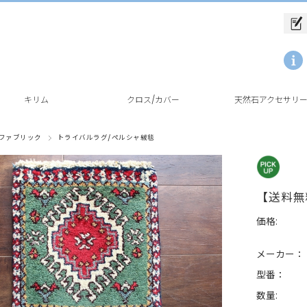
キリム
クロス/カバー
天然石アクセサリ
ファブリック
トライバルラグ/ペルシャ絨毯
【送料無
価格:
メーカー：
型番：
数量: