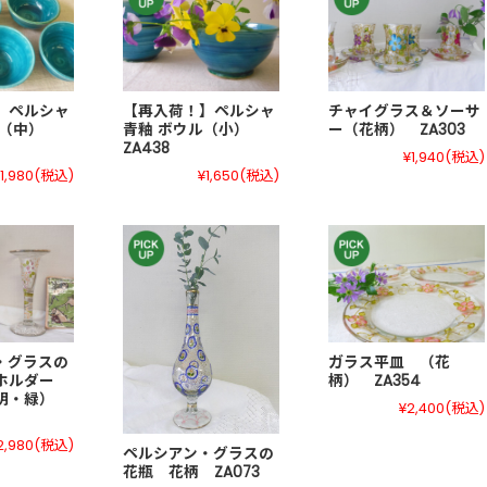
】ペルシャ
【再入荷！】ペルシャ
チャイグラス＆ソーサ
ル（中）
青釉 ボウル（小）
ー（花柄） ZA303
ZA438
¥1,940
(税込)
1,980
(税込)
¥1,650
(税込)
・グラスの
ガラス平皿 （花
ルホルダー
柄） ZA354
透明・緑）
¥2,400
(税込)
2,980
(税込)
ペルシアン・グラスの
花瓶 花柄 ZA073