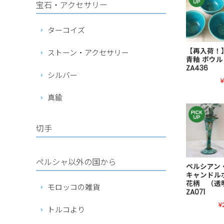
宝石・アクセサリー
ターコイズ
【再入荷！
ストーン・アクセサリー
青釉 ボウ
ZA436
シルバー
¥
真鍮
切手
ペルシャ以外の国から
ペルシアン
キャンド
花柄 （
モロッコの雑貨
ZA071
¥
トルコより