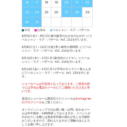
16
17
18
19
20
21
22
23
24
25
26
27
28
29
30
31
■
■
■
今日
お休み
ペルシャン・ラグ・バザール
8月5日(水)～9日(日)東大阪市のながせのながや
にて
ペルシャン・ラグ・バザール Vol.212
を行います。
8月8日(土)～11日(火祝)茅ヶ崎市の濱時間
にてペル
シャン・ラグ・バザール Vol.213
を行います。
8月13日(木)～17日(月)新潟市のメドサン
にてペル
シャン・ラグ・バザール Vol.214
を行います。
8月14日(金)～17日(月)小平市のギャラリー青らんぎ
にてペルシャン・ラグ・バザール Vol.215
を行いま
す。
ショールームは不定休となっております。ご来店の折
りには予めお電話かメールにてご連絡いただけると幸
いです。
直近のショールーム開店日スケジュールは
Instagram
のプロフィール
をご覧ください。
オンラインショップでのお買い物・お問い合わせメー
ルは年中無休・24時間承っておりますが、イベントが
行われている際には発送等作業の遅れが生じる可能性
がございますので、恐れ入りますがご理解のほどよろ
しくお願い申し上げます。