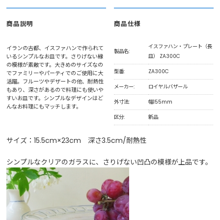
商品説明
商品仕様
イスファハン・プレート（長
イランの古都、イスファハンで作られて
製品名:
いるシンプルなお皿です。さりげない縁
皿） ZA300C
の模様が素敵です。大きめのサイズなの
型番:
ZA300C
でファミリーやパーティでのご使用に大
活躍。フルーツやデザートの他、耐熱性
メーカー:
ロイヤルバザール
もあり、深さがあるので料理にも使いや
すいお皿です。シンプルなデザインはど
外寸法:
幅155mm
んなお料理にもマッチします。
区分:
新品
サイズ：15.5cm×23cm 深さ3.5cm/耐熱性
シンプルなクリアのガラスに、さりげない凹凸の模様が上品です。