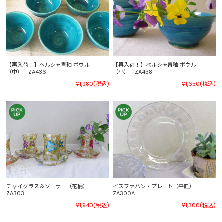
【再入荷！】ペルシャ青釉 ボウル
【再入荷！】ペルシャ青釉 ボウル
（中） ZA436
（小） ZA438
¥1,980
(税込)
¥1,650
(税込)
チャイグラス＆ソーサー（花柄）
イスファハン・プレート（平皿）
ZA303
ZA300A
¥1,940
(税込)
¥1,300
(税込)