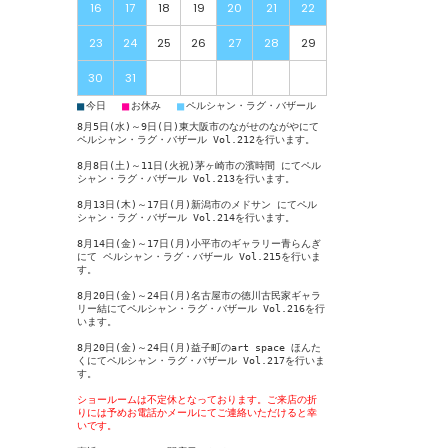
16
17
18
19
20
21
22
23
24
25
26
27
28
29
30
31
■
■
■
今日
お休み
ペルシャン・ラグ・バザール
8月5日(水)～9日(日)東大阪市のながせのながやにて
ペルシャン・ラグ・バザール Vol.212
を行います。
8月8日(土)～11日(火祝)茅ヶ崎市の濱時間 にて
ペル
シャン・ラグ・バザール Vol.213
を行います。
8月13日(木)～17日(月)新潟市のメドサン にて
ペル
シャン・ラグ・バザール Vol.214
を行います。
8月14日(金)～17日(月)小平市のギャラリー青らんぎ
にて
ペルシャン・ラグ・バザール Vol.215
を行いま
す。
8月20日(金)～24日(月)名古屋市の徳川古民家ギャラ
リー結にて
ペルシャン・ラグ・バザール Vol.216
を行
います。
8月20日(金)～24日(月)益子町のart space ほんた
くにて
ペルシャン・ラグ・バザール Vol.217
を行いま
す。
ショールームは不定休となっております。ご来店の折
りには予めお電話かメールにてご連絡いただけると幸
いです。