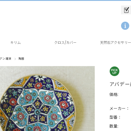
キリム
クロス/カバー
天然石アクセサリ
アン雑貨
陶器
アバデー
価格:
メーカー：
型番：
数量: