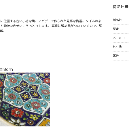
商品仕様
製品名:
部に位置する古い小さな町、アバデーで作られた見事な陶器。タイルのよ
と独特な色使いにうっとりします。 裏側に留め具がついているので、壁
型番:
素敵。
メーカー:
外寸法:
区分:
18cm