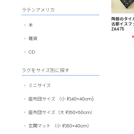
ラテンアメリカ
陶器のタイル
古都イスフ
本
ZA475
¥
雑貨
CD
ラグをサイズ別に探す
ミニサイズ
座布団サイズ （小 約40×40cm)
座布団サイズ（大 約50×50cm）
玄関マット （小 約60×40cm）