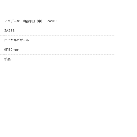
アバデー産 陶器平皿（中） ZA286
ZA286
ロイヤルバザール
幅180mm
新品