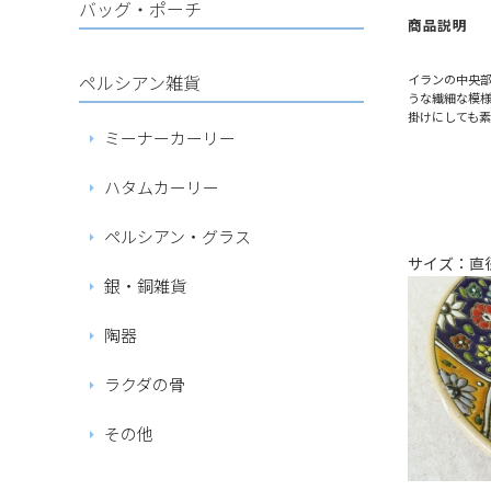
バッグ・ポーチ
商品説明
ペルシアン雑貨
イランの中央
うな繊細な模様
掛けにしても
ミーナーカーリー
ハタムカーリー
ペルシアン・グラス
サイズ：直径
銀・銅雑貨
陶器
ラクダの骨
その他