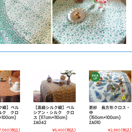
ク織】ペル
【高級シルク織】ペル
更紗 長方形クロス・
ルク クロ
シアン・シルク クロ
中
×100cm)
ス (117cm×110cm)
(150cm×100cm)
ZA042
ZA010
7,560
(税込)
¥5,400
(税込)
¥2,960
(税込)