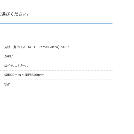
お選びください。
更紗 丸クロス・中 (150cm×150cm) ZA017
ZA017
ロイヤルバザール
幅1500mm × 奥行1500mm
新品