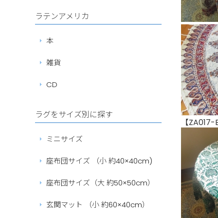
ラテンアメリカ
本
雑貨
CD
ラグをサイズ別に探す
【ZA017-
ミニサイズ
座布団サイズ （小 約40×40cm)
座布団サイズ（大 約50×50cm）
玄関マット （小 約60×40cm）