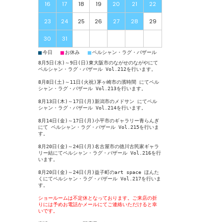
16
17
18
19
20
21
22
23
24
25
26
27
28
29
30
31
■
■
■
今日
お休み
ペルシャン・ラグ・バザール
8月5日(水)～9日(日)東大阪市のながせのながやにて
ペルシャン・ラグ・バザール Vol.212
を行います。
8月8日(土)～11日(火祝)茅ヶ崎市の濱時間 にて
ペル
シャン・ラグ・バザール Vol.213
を行います。
8月13日(木)～17日(月)新潟市のメドサン にて
ペル
シャン・ラグ・バザール Vol.214
を行います。
8月14日(金)～17日(月)小平市のギャラリー青らんぎ
にて
ペルシャン・ラグ・バザール Vol.215
を行いま
す。
8月20日(金)～24日(月)名古屋市の徳川古民家ギャラ
リー結にて
ペルシャン・ラグ・バザール Vol.216
を行
います。
8月20日(金)～24日(月)益子町のart space ほんた
くにて
ペルシャン・ラグ・バザール Vol.217
を行いま
す。
ショールームは不定休となっております。ご来店の折
りには予めお電話かメールにてご連絡いただけると幸
いです。