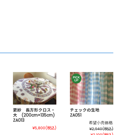
更紗 長方形クロス・
チェックの生地
大 (200cm×135cm)
ZA051
ZA013
希望小売価格:
¥5,800
(税込)
¥2,940
(税込)
¥2,100
(税込)