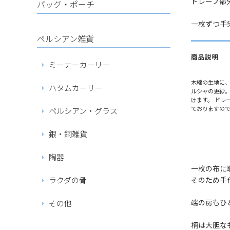
ドレープ部
バッグ・ポーチ
一枚ずつ手
ペルシアン雑貨
商品説明
ミーナーカーリー
木綿の生地に
ハタムカーリー
ルシャの更紗。
けます。 ドレ
ておりますの
ペルシアン・グラス
銀・銅雑貨
陶器
一枚の布に
ラクダの骨
そのため手
端の房もひ
その他
柄は大胆な