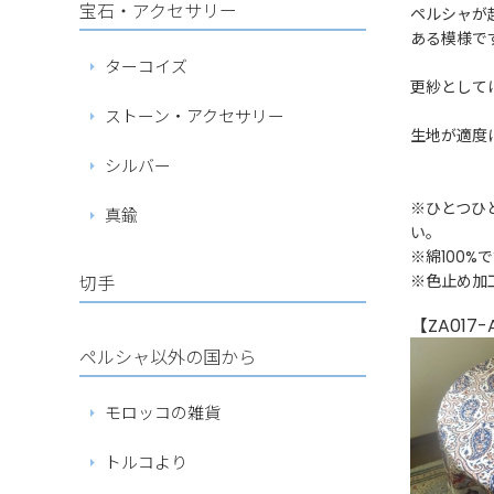
宝石・アクセサリー
ペルシャが
ある模様で
ターコイズ
更紗として
ストーン・アクセサリー
生地が適度
シルバー
※ひとつひ
真鍮
い。
※綿100
※色止め加
切手
【ZA017-
ペルシャ以外の国から
モロッコの雑貨
トルコより