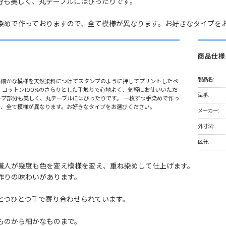
分も美しく、丸テーブルにはぴったりです。
染めで作っておりますので、全て模様が異なります。お好きなタイプを
商品仕様
製品名:
、細かな模様を天然染料につけてスタンプのように押してプリントしたペ
 コットン100%のさらりとした手触りで心地よく、気軽にお使いいただ
型番:
ープ部分も美しく、丸テーブルにはぴったりです。 一枚ずつ手染めで作っ
で、全て模様が異なります。お好きなタイプをお選びください。
メーカー:
外寸法:
区分:
職人が幾度も色を変え模様を変え、重ね染めして仕上げます。
作りの味わいがあります。
とつひとつ手で寄り合わせられています。
ものから細かなものまで。