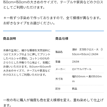
150cm×150cmの大きめのサイズで、テーブルや家具などのクロス
としてご利用いただけます。
＊一枚ずつ手染めで作っておりますので、全て模様が異なります。
お好きなタイプをお選びください。
商品説明
商品仕様
更紗 正方形クロス・大 (1
木綿の生地に、細かな模様を天然染料に
製品名:
つけてスタンプのように押してプリント
50cm×150cm) ZA014
したペルシャの更紗。コットン100%の
型番:
ZA014
さらりとした手触りで心地よく、気軽に
お使いいただけます。150cm×150cmの
メーカー:
ロイヤルバザール
大きめのサイズで、テーブルや家具など
のクロスとしてご利用いただけます。
幅1500mm × 奥行1500m
外寸法:
m
区分:
新品
一枚の布に職人が幾度も色を変え模様を変え、重ね染めして仕上げ
ます。