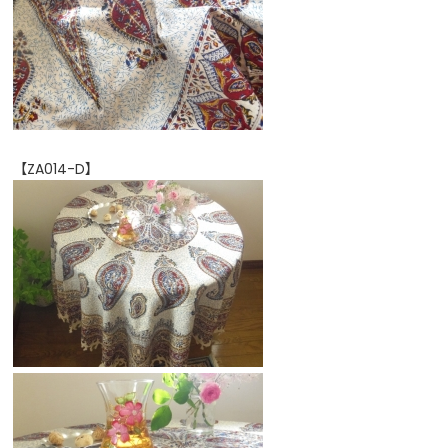
【ZA014-D】