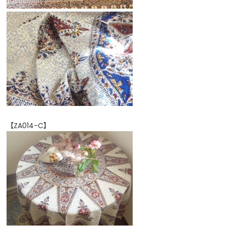
【ZA014-C】