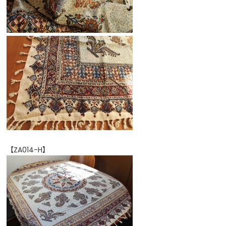
【ZA014-H】