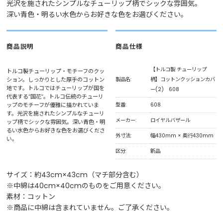
光沢を施されたシンプルなチューリップ柄でシックな雰囲気。
深い青色・明るい水色からお好きな色をお選びください。
商品説明
商品仕様
【トルコ製 チューリップ
トルコ製チューリップ・モチーフのクッ
ション。しっかりとした厚手のコットン
製品名:
柄】コットンクッションカバ
地です。トルコではチューリップが国を
ー(2) 608
代表する“国花”。トルコ伝統のチューリ
ップのモチーフが優雅に描かれていま
型番:
608
す。光沢を施されたシンプルなチューリ
メーカー:
ロイヤルバザール
ップ柄でシックな雰囲気。深い青色・明
るい水色からお好きな色をお選びくださ
外寸法:
幅430mm × 奥行430mm
い。
区分:
新品
サイズ：約43cm×43cm（マチ部分含む）
※中綿は40cm×40cmのものをご用意ください。
素材：コットン
※商品に中綿は含まれていません。ご了承ください。