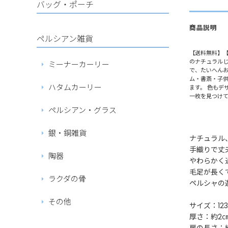
バッグ・ポーチ
商品説明
ペルシアン雑貨
【送料無料】【S
のナチュラルじ
ミーナーカーリー
で、たいへんお
ム・書斎・子供
ハタムカーリー
ます。 色もデ
一枚を見つけ
ペルシアン・グラス
銀・銅雑貨
ナチュラル
手織りで丈
陶器
やわらかく
毛足が長く
ラクダの骨
ペルシャの
その他
サイズ：12
厚さ：約2