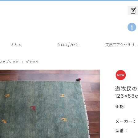
キリム
クロス/カバー
天然石アクセサリ
ファブリック
ギャッベ
遊牧民
123×83
価格:
メーカー：
型番：