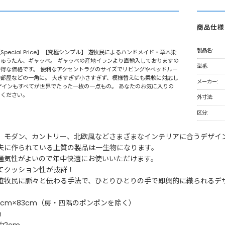
商品仕様
製品名:
pecial Price】【究極シンプル】 遊牧民によるハンドメイド・草木染
ゅうたん、ギャッベ。 ギャッベの産地イランより直輸入しておりますの
型番:
得な価格です。 便利なアクセントラグのサイズでリビングやベッドルー
部屋などの一角に。 大きすぎず小さすぎず、模様替えにも柔軟に対応し
メーカー:
ザインもすべてが世界でたった一枚の一点もの。 あなたのお気に入りの
てください。
外寸法:
区分:
、モダン、カントリー、北欧風などさまざまなインテリアに合うデザイ
夫に作られている上質の製品は一生物になります。
通気性がよいので年中快適にお使いいただけます。
てクッション性が抜群！
遊牧民に脈々と伝わる手法で、ひとりひとりの手で即興的に織られるデ
3cm×83cm（房・四隅のポンポンを除く）
㎝