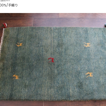
約2cm
00%/手織り