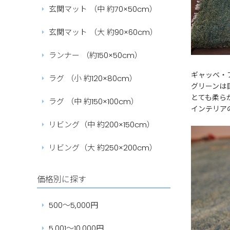
玄関マット （中 約70×50cm）
玄関マット （大 約90×60cm）
ランナー （約150×50cm）
ギャッベ・
ラグ （小 約120×80cm）
グリーンは
とても柔ら
ラグ （中 約150×100cm）
インテリア
リビング（中 約200×150cm）
リビング（大 約250×200cm）
価格別に探す
500～5,000円
5,001～10,000円