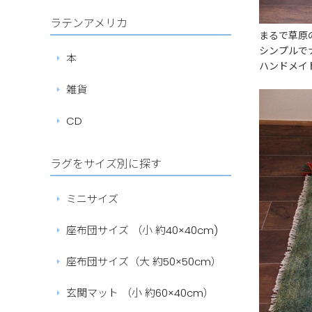
ラテンアメリカ
まるで草原
シンプルで
本
ハンドメイ
雑貨
CD
ラグをサイズ別に探す
ミニサイズ
座布団サイズ （小 約40×40cm)
座布団サイズ（大 約50×50cm）
玄関マット （小 約60×40cm）