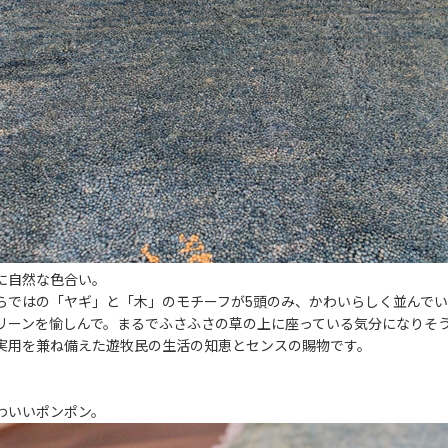
に自然な色合い。
らではの「ヤギ」と「木」のモチーフが5頭のみ、かわいらしく並んでい
リーンを愉しんで。まるでふさふさの草の上に座っている気分になりそ
実用を兼ね備えた遊牧民の生活の知恵とセンスの賜物です。
わいいポンポン。