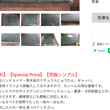
数量:
返品につ
】【Special Price】【究極シンプル】
るハンドメイド・草木染のナチュラルじゅうたん、ギャッベ。
産地イランより直輸入しておりますので、たいへんお得な価格です。
セントラグのサイズでリビングやベッドルーム・書斎・子供部屋などの
小さすぎず、模様替えにも柔軟に対応します。
ンもすべてが世界でたった一枚の一点もの。
気に入りの一枚を見つけてください。