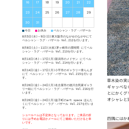
16
17
18
19
20
21
22
23
24
25
26
27
28
29
30
31
■
■
■
今日
お休み
ペルシャン・ラグ・バザール
8月5日(水)～9日(日)東大阪市のながせのながやにて
ペルシャン・ラグ・バザール Vol.212
を行います。
8月8日(土)～11日(火祝)茅ヶ崎市の濱時間 にて
ペル
シャン・ラグ・バザール Vol.213
を行います。
8月13日(木)～17日(月)新潟市のメドサン にて
ペル
シャン・ラグ・バザール Vol.214
を行います。
8月14日(金)～17日(月)小平市のギャラリー青らんぎ
にて
ペルシャン・ラグ・バザール Vol.215
を行いま
す。
草木染の実
8月20日(金)～24日(月)名古屋市の徳川古民家ギャラ
ギャッベな
リー結にて
ペルシャン・ラグ・バザール Vol.216
を行
とにかくグ
います。
オシャレと
8月20日(金)～24日(月)益子町のart space ほんた
くにて
ペルシャン・ラグ・バザール Vol.217
を行いま
す。
ショールームは不定休となっております。ご来店の折
四隅にはか
りには予めお電話かメールにてご連絡いただけると幸
いです。