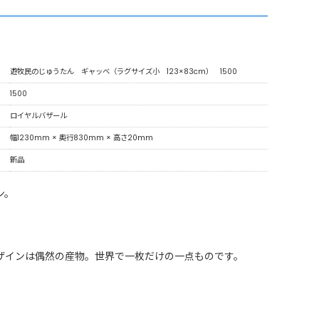
遊牧民のじゅうたん ギャッベ（ラグサイズ小 123×83cm） 1500
1500
ロイヤルバザール
幅1230mm × 奥行830mm × 高さ20mm
新品
ン。
ザインは偶然の産物。世界で一枚だけの一点ものです。